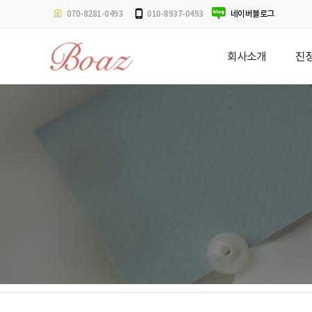
네이버블로그
070-8281-0493
010-8937-0493
회사소개
진