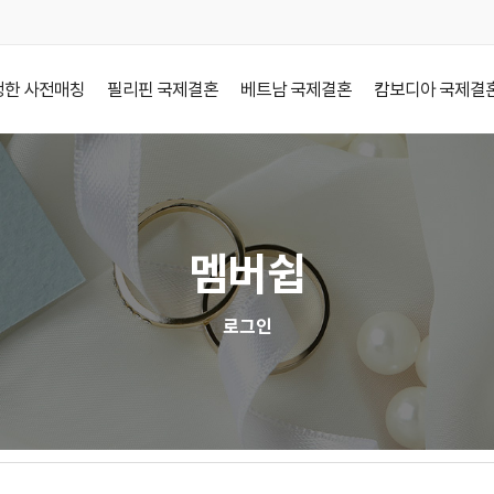
정한 사전매칭
필리핀 국제결혼
베트남 국제결혼
캄보디아 국제결
멤버쉽
로그인