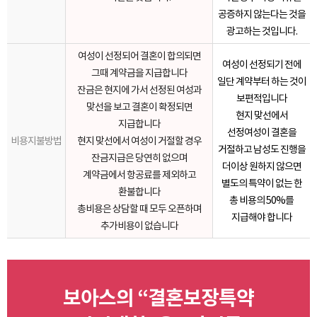
공증하지 않는다는 것을
광고하는 것입니다.
여성이 선정되어 결혼이 합의되면
여성이 선정되기 전에
그때 계약금을 지급합니다
일단 계약부터 하는 것이
잔금은 현지에 가서 선정된 여성과
보편적입니다
맞선을 보고
결혼이 확정되면
현지 맞선에서
지급합니다
선정여성이 결혼을
비용지불방법
현지 맞선에서 여성이 거절할 경우
거절하고 남성도
진행을
잔금지급은 당연히
없으며
더이상 원하지 않으면
계약금에서 항공료를 제외하고
별도의 특약이 없는 한
환불합니다
총 비용의 50%를
총비용은 상담할 때 모두 오픈하며
지급해야 합니다
추가비용이 없습니다
보아스의 “결혼보장특약